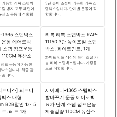
 가능한 리복 스텝박
3단 높이 조절이 가능한 리복 스
끄럼 방지 고무 패턴이
텝박스입니다. 단계별 운동에 적
유산소 운동에 적합합
합합니다.
1365 스텝박스
리복 리복 스텝박스 RAP-
 운동 에어로빅
11150 3단 높이조절 스텝
계 스텝 점프운동
박스, 화이트민트, 1개
110CM 유산소
화이트 민트 색상의 높이 조절 가
능 리복 스텝박스입니다. 가정용
 점프 운동이 가능한
으로 적합합니다.
스텝박스입니다. 체중 감
 줍니다.
피트니스] 피트니
제이베니-1365 스텝박스
텝박스 대형
발바꾸기 운동 에어로빅
cm B2B할인 1개 5
요가 단계 스텝 점프운동
세트, 레드 1개
체중감량 110CM 유산소