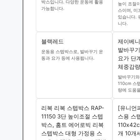
박스입니다. 다양한 운동에 활용
높이 조절이
가능합니다.
스이며, 미
있습니다. 
니다.
블랙레드
제이베니-
발바꾸기
운동용 스텝박스로, 발바꾸기 운
요가 단
동과 요가 등에 사용됩니다.
체중감량 
발바꾸기와
110cm 
량에 도움을
리복 리복 스텝박스 RAP-
[유니언
11150 3단 높이조절 스텝
스용 스
박스, 홈트 에어로빅 리복
110x42
스텝박스 대형 가정용 스
개 10개