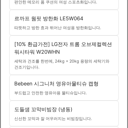
편안한 메모리 폼 쿠션의 여성 스포츠화입니다.
르까프 웜핏 방한화 LE5W064
따뜻하고 방한 효과 뛰어난 여성용 방한화입니다.
[10% 환급가전] LG전자 트롬 오브제컬렉션
워시타워 W20WHN
세탁과 건조를 한번에, 24kg + 20kg 용량의 세탁기와
건조기입니다.
Bebeen 시그니처 영유아물티슈 캡형
부드럽고 안전한 영유아용 물티슈입니다.
도들샘 꼬막비빔장 (냉동)
신선한 꼬막과 잘 어우러지는 비빔장입니다.