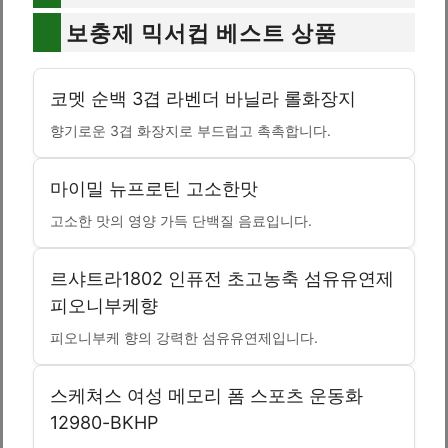
보충제 믹서컵 베스트 상품
코멧 순백 3겹 라벤더 바닐라 롤화장지
향기로운 3겹 화장지로 부드럽고 촉촉합니다.
마이밀 뉴프로틴 고소한맛
고소한 맛의 영양 가득 단백질 음료입니다.
르샤트라1802 인퓨전 초고농축 섬유유연제
피오니부케향
피오니부케 향의 강력한 섬유유연제입니다.
스케쳐스 여성 메모리 폼 스포츠 운동화
12980-BKHP