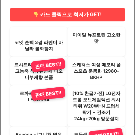
카드 클릭으로 최저가 GET!
마이밀 뉴프로틴 고소한
맛
코멧 순백 3겹 라벤더 바
닐라 롤화장지
판매 BEST!!
르샤트라1802 인퓨전 초
스케쳐스 여성 메모리 폼
고농축 섬유유연제 피오
스포츠 운동화 12980-
니부케향 본품
BKHP
판매 BEST!!
르까프 웜핏 방한화
[10% 환급가전] LG전자
LE5W064
트롬 오브제컬렉션 워시
타워 W20WHN 드럼세
탁기 + 건조기
24kg+20kg 방문설치
Bebeen 시그니처 영유
도들샘 꼬막비빔장 (냉