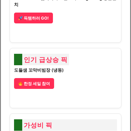
치
득템하러 GO!
인기 급상승 픽
도들샘 꼬막비빔장 (냉동)
한정 세일 참여
가성비 픽