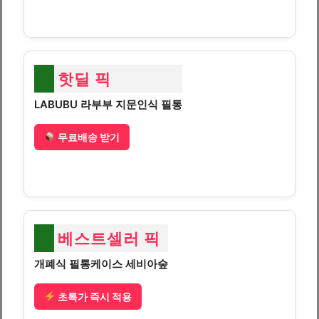
핫딜 픽
LABUBU 라부부 지문인식 필통
무료배송 받기
베스트셀러 픽
개폐식 필통케이스 세비아숲
초특가 즉시 적용