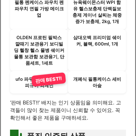
필통 펜케이스 파우치 펜
뉴욕웨이몬스터 WPI 함
파우치 연필 가방 메이크
유 헬스보충제 단백질보
업
충제 게이너 살찌는 체중
증가 보충제, 2kg, 1개
OLDEN 프로틴 필박스
삼대오백 프리미엄 쉐이
깔때기 보관용기 보디빌
커, 블랙, 600ml, 1개
딩 헬창 헬스 물병 쉐이커
물통 보관함 보관용기, 단
품세트, 1세트
판매 BEST!!
ufo 파우치 필통 귀여운
개폐식 필통케이스 세비
피규어 외계인
아숲
‘판매 BEST!!’ 배지는 인기 상품임을 의미해요. 고
객들이 많이 찾는 제품이니 신뢰할 수 있어요. 꼭
확인해서 좋은 제품을 구매하세요.