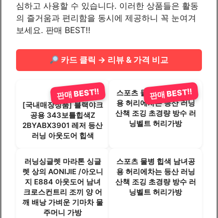
심하고 사용할 수 있습니다. 이러한 상품들은 활동
의 즐거움과 편리함을 동시에 제공하니 꼭 눈여겨
보세요. 판매 BEST!!
카드 클릭 → 리뷰 & 가격 비교
판매 BEST!!
판매 BEST!!
스포츠 물병 힙색 남녀공
용 허리에차는 등산 러닝
[국내매장정품] 블랙야크
산책 조깅 초경량 방수 러
공용 343보틀힙색Z
닝벨트 허리가방
2BYABX3901 레저 등산
러닝 아웃도어 힙색
러닝싱글렛 마라톤 싱글
스포츠 물병 힙색 남녀공
렛 상의 AONIJIE /아오니
용 허리에차는 등산 러닝
지 E884 아웃도어 남녀
산책 조깅 초경량 방수 러
크로스컨트리 조끼 양 어
닝벨트 허리가방
깨 배낭 가벼운 기마차 물
주머니 가방