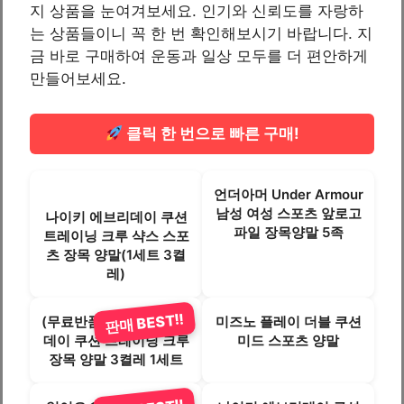
지 상품을 눈여겨보세요. 인기와 신뢰도를 자랑하
는 상품들이니 꼭 한 번 확인해보시기 바랍니다. 지
금 바로 구매하여 운동과 일상 모두를 더 편안하게
만들어보세요.
클릭 한 번으로 빠른 구매!
언더아머 Under Armour
남성 여성 스포츠 앞로고
나이키 에브리데이 쿠션
파일 장목양말 5족
트레이닝 크루 샥스 스포
츠 장목 양말(1세트 3켤
레)
판매 BEST!!
(무료반품)나이키 에브리
미즈노 플레이 더블 쿠션
데이 쿠션 트레이닝 크루
미드 스포츠 양말
장목 양말 3켤레 1세트