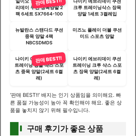
판매 BEST!!
일이오 1+1 나이키 에브
나이키 에브리데이 쿠션
리데이 쿠션 장목양말 2
크루 트레이닝삭스 장목
팩 6세트 SX7664-100
양말 1세트 3켤레입
뉴발란스 스탠다드 쿠션
미즈노 플레이 더블 쿠션
중목 양말 4팩
미드 스포츠 양말
NBCSDMDS
판매 BEST!!
나이키 에브리데이 쿠션
나이키 에브리데이 쿠션
트레이닝 앵클 샥스 스포
트레이닝 크루 샥스 스포
츠 중목 양말(2세트 6켤
츠 장목 양말(2세트 6켤
레)
레)
‘판매 BEST!!’ 배지는 인기 상품임을 의미해요. 빠
른 품절 가능성이 높아 꼭 확인해야 해요. 좋은 상
품을 놓치지 않기 위해 필수입니다.
구매 후기가 좋은 상품