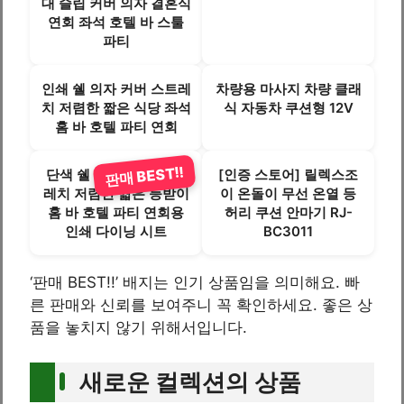
대 슬립 커버 의자 결혼식
연회 좌석 호텔 바 스툴
파티
인쇄 쉘 의자 커버 스트레
차량용 마사지 차량 클래
치 저렴한 짧은 식당 좌석
식 자동차 쿠션형 12V
홈 바 호텔 파티 연회
판매 BEST!!
단색 쉘 의자 커버, 스트
[인증 스토어] 릴렉스조
레치 저렴한 짧은 등받이
이 온돌이 무선 온열 등
홈 바 호텔 파티 연회용
허리 쿠션 안마기 RJ-
인쇄 다이닝 시트
BC3011
‘판매 BEST!!’ 배지는 인기 상품임을 의미해요. 빠
른 판매와 신뢰를 보여주니 꼭 확인하세요. 좋은 상
품을 놓치지 않기 위해서입니다.
새로운 컬렉션의 상품