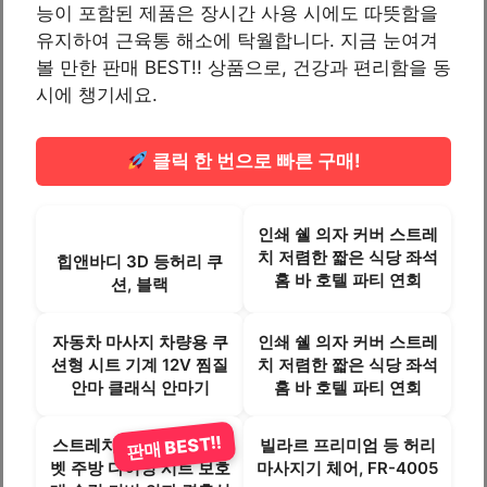
능이 포함된 제품은 장시간 사용 시에도 따뜻함을
유지하여 근육통 해소에 탁월합니다. 지금 눈여겨
볼 만한 판매 BEST!! 상품으로, 건강과 편리함을 동
시에 챙기세요.
클릭 한 번으로 빠른 구매!
인쇄 쉘 의자 커버 스트레
치 저렴한 짧은 식당 좌석
힙앤바디 3D 등허리 쿠
홈 바 호텔 파티 연회
션, 블랙
자동차 마사지 차량용 쿠
인쇄 쉘 의자 커버 스트레
션형 시트 기계 12V 찜질
치 저렴한 짧은 식당 좌석
안마 클래식 안마기
홈 바 호텔 파티 연회
판매 BEST!!
스트레치 미끄럼 방지 벨
빌라르 프리미엄 등 허리
벳 주방 다이닝 시트 보호
마사지기 체어, FR-4005