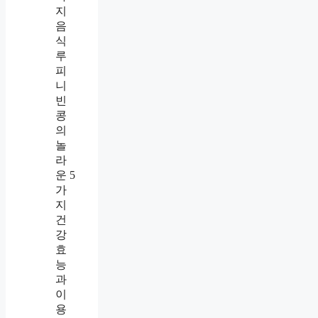
지
음
식
루
피
니
빈
콩
의
놀
라
운 5
가
지
건
강
효
능
과
이
용