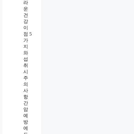
라
운
건
강
이
점 5
가
지
와
섭
취
시
주
의
사
항
간
암
예
방
에