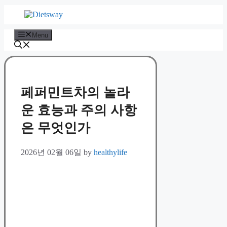
Skip
to
content
Menu
페퍼민트차의 놀라
운 효능과 주의 사항
은 무엇인가
2026년 02월 06일
by
healthylife