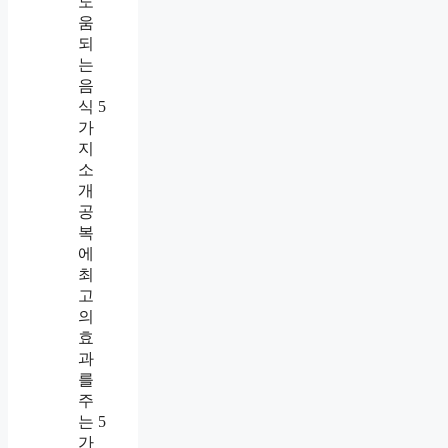
도
움
되
는
음
식 5
가
지
소
개
공
복
에
최
고
의
효
과
를
주
는 5
가