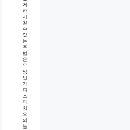
저
하
시
킬
수
있
는
주
범
은
무
엇
인
가
피
스
타
치
오
의
놀