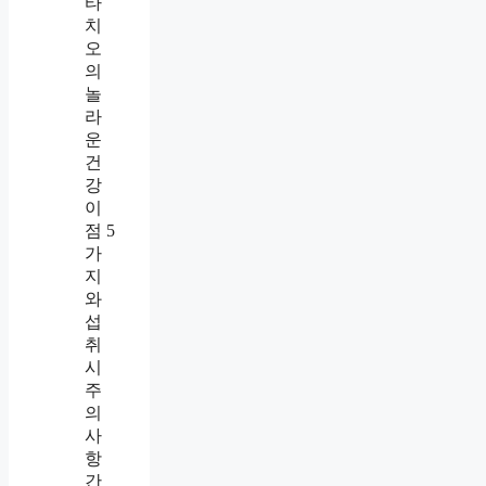
타
치
오
의
놀
라
운
건
강
이
점 5
가
지
와
섭
취
시
주
의
사
항
간