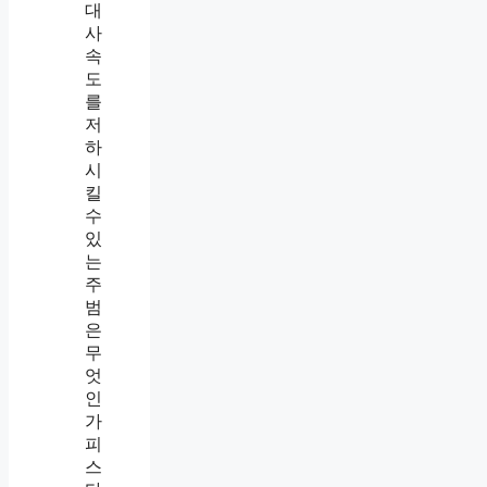
대
사
속
도
를
저
하
시
킬
수
있
는
주
범
은
무
엇
인
가
피
스