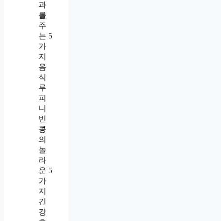
과
를
주
는 5
가
지
음
식
루
피
니
빈
콩
의
놀
라
운 5
가
지
건
강