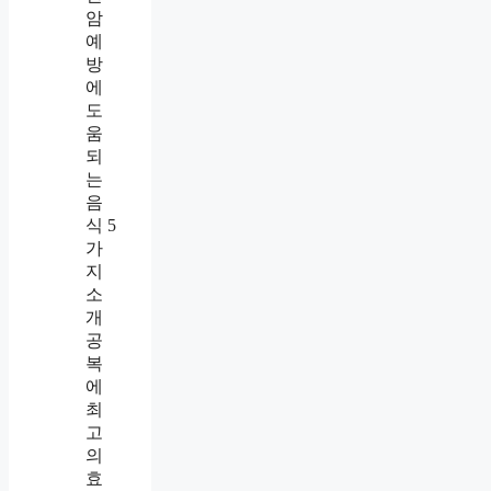
암
예
방
에
도
움
되
는
음
식 5
가
지
소
개
공
복
에
최
고
의
효