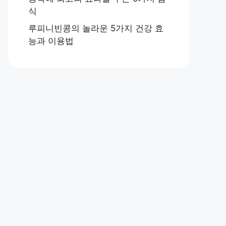
식
루피니빈콩의 놀라운 5가지 건강 효
능과 이용법