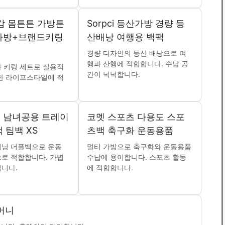
감 몸튼튼 가방튼
Sorpci 등산가방 경량 등
가방+브랜드키링
산배낭 여행용 백팩
경량 디자인의 등산 배낭으로 여
행과 산행에 적합합니다. 수납 공
 키링 세트로 실용적
간이 넉넉합니다.
한 라이프스타일에 적
 남녀공용 트레이
코멧 스포츠 다용도 스포
 팀백 XS
츠백 축구화 운동용품
이닝 더플백으로 운동
멀티 가방으로 축구화와 운동용품
로 적합합니다. 가볍
수납에 용이합니다. 스포츠 활동
니다.
에 적합합니다.
머니