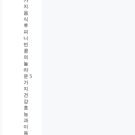
가
지
음
식
루
피
니
빈
콩
의
놀
라
운 5
가
지
건
강
효
능
과
이
용