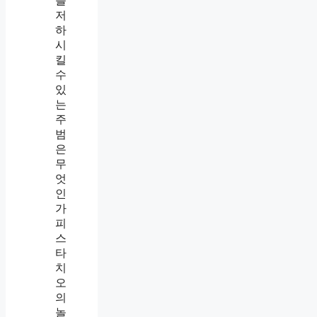
를
저
하
시
킬
수
있
는
주
범
은
무
엇
인
가
피
스
타
치
오
의
놀