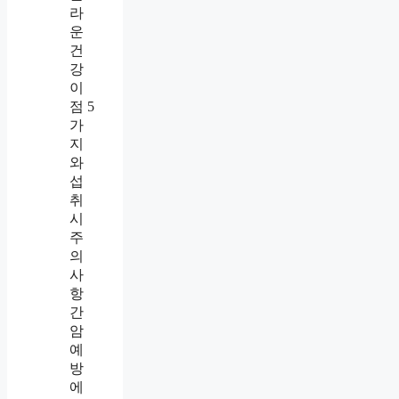
라
운
건
강
이
점 5
가
지
와
섭
취
시
주
의
사
항
간
암
예
방
에