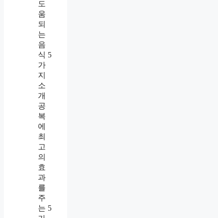
도
움
되
는
음
식 5
가
지
소
개
공
복
에
최
고
의
효
과
를
주
는 5