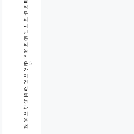
음
식
루
피
니
빈
콩
의
놀
라
운 5
가
지
건
강
효
능
과
이
용
법