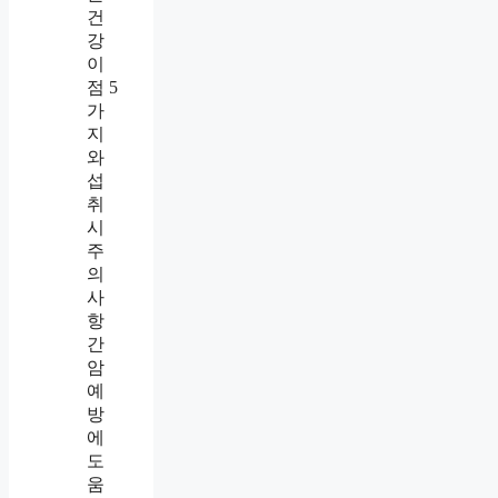
건
강
이
점 5
가
지
와
섭
취
시
주
의
사
항
간
암
예
방
에
도
움