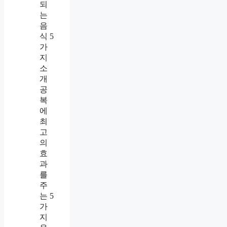
되
는
음
식 5
가
지
소
개
공
복
에
최
고
의
효
과
를
주
는 5
가
지