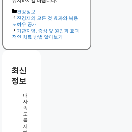
유지하시길 바랍니다.
Categories
건강정보
진경제의 모든 것 효과와 복용
노하우 공개
기관지염, 증상 및 원인과 효과
적인 치료 방법 알아보기
최신
정보
대
사
속
도
를
저