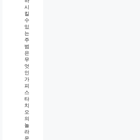
하
시
킬
수
있
는
주
범
은
무
엇
인
가
피
스
타
치
오
의
놀
라
운