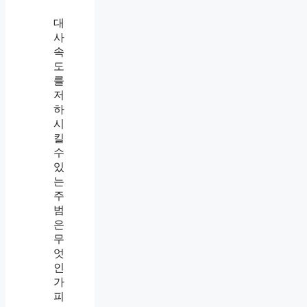
대
사
속
도
를
저
하
시
킬
수
있
는
주
범
은
무
엇
인
가
피