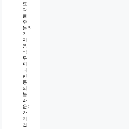
효
과
를
주
는 5
가
지
음
식
루
피
니
빈
콩
의
놀
라
운 5
가
지
건