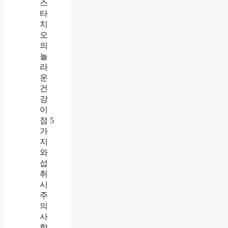
스
타
치
오
의
놀
라
운
건
강
이
점 5
가
지
와
섭
취
시
주
의
사
항