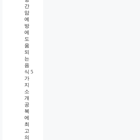
간
암
예
방
에
도
움
되
는
음
식 5
가
지
소
개
공
복
에
최
고
의