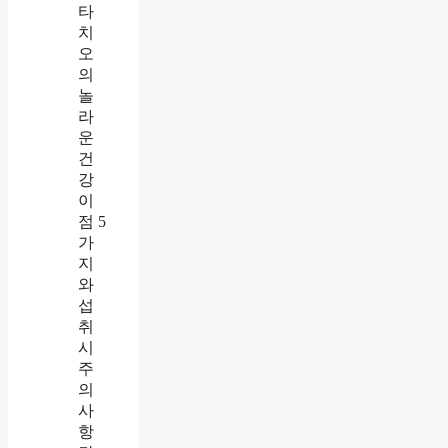
타
치
오
의
놀
라
운
건
강
이
점 5
가
지
와
섭
취
시
주
의
사
항