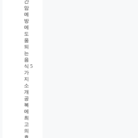
간
암
예
방
에
도
움
되
는
음
식 5
가
지
소
개
공
복
에
최
고
의
효