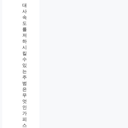
대
사
속
도
를
저
하
시
킬
수
있
는
주
범
은
무
엇
인
가
피
스