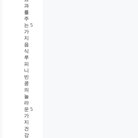
과
를
주
는 5
가
지
음
식
루
피
니
빈
콩
의
놀
라
운 5
가
지
건
강