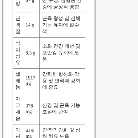
67 g
산 구성, 심혈관 건
방
강에 긍정적 영향
단
근육 형성 및 신체
백
14 g
기능 유지에 필수
질
적
식
소화 건강 개선 및
이
포만감 유지에 도
8.3 g
섬
움
유
셀
강력한 항산화 작
1917
레
용 및 면역력 강화
μg
늄
에 중요
마
그
신경 및 근육 기능
376
mg
네
조절에 관여
슘
아
면역력 강화 및 상
4.06
mg
연
처 치유 도움