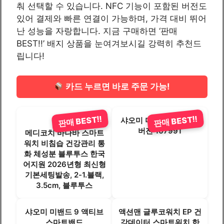
춰 선택할 수 있습니다. NFC 기능이 포함된 버전도
있어 결제와 빠른 연결이 가능하며, 가격 대비 뛰어
난 성능을 자랑합니다. 지금 구매하면 ‘판매
BEST!!’ 배지 상품을 눈여겨보시길 강력히 추천드
립니다!
카드 누르면 바로 주문 가능!
판매 BEST!!
판매 BEST!!
샤오미 미밴드 8 글로벌
버전 107991
메디코치 바나바 스마트
워치 비침습 건강관리 통
화 체성분 블루투스 한국
어지원 2026년형 최신형
기본세팅발송, 2-1.블랙,
3.5cm, 블루투스
샤오미 미밴드 9 액티브
액션맨 글루코워치 EP 건
스마트밴드
강데이터 스마트워치 한