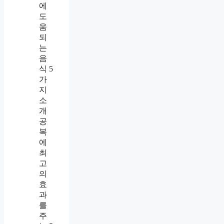
에
도
움
되
는
음
식 5
가
지
소
개
공
복
에
최
고
의
효
과
를
주