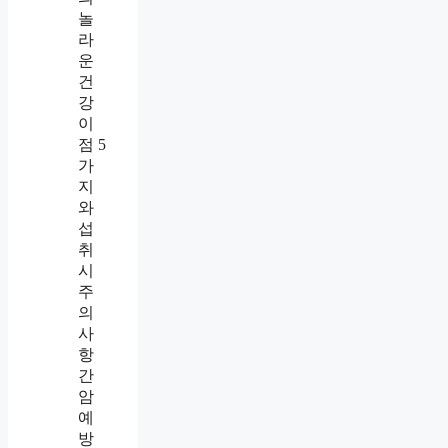
놀
라
운
건
강
이
점 5
가
지
와
섭
취
시
주
의
사
항
간
암
예
방