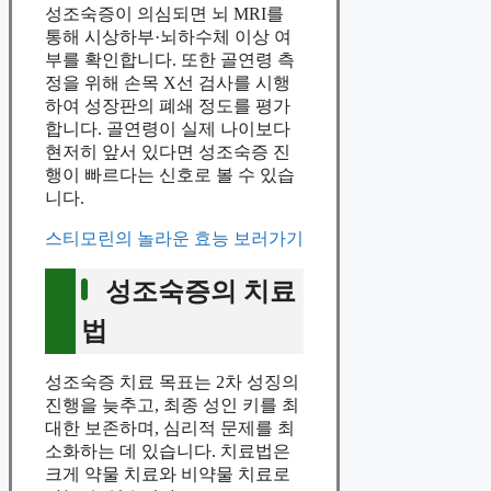
성조숙증이 의심되면 뇌 MRI를
통해 시상하부·뇌하수체 이상 여
부를 확인합니다. 또한 골연령 측
정을 위해 손목 X선 검사를 시행
하여 성장판의 폐쇄 정도를 평가
합니다. 골연령이 실제 나이보다
현저히 앞서 있다면 성조숙증 진
행이 빠르다는 신호로 볼 수 있습
니다.
스티모린의 놀라운 효능 보러가기
성조숙증의 치료
법
성조숙증 치료 목표는 2차 성징의
진행을 늦추고, 최종 성인 키를 최
대한 보존하며, 심리적 문제를 최
소화하는 데 있습니다. 치료법은
크게 약물 치료와 비약물 치료로