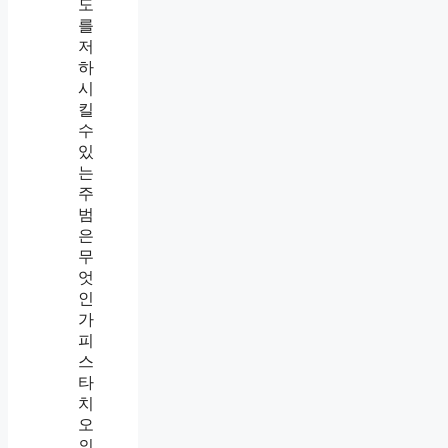
도
를
저
하
시
킬
수
있
는
주
범
은
무
엇
인
가
피
스
타
치
오
의