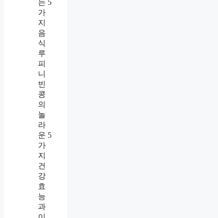
는 5
가
지
음
식
루
피
니
빈
콩
의
놀
라
운 5
가
지
건
강
효
능
과
이