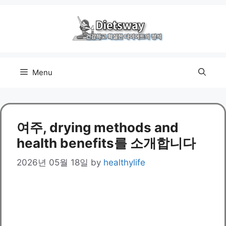
Skip
to
content
Menu
여주, drying methods and
health benefits를 소개합니다
2026년 05월 18일
by
healthylife