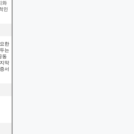
지와
수적인
필요한
해두는
공동
마지막
인증서