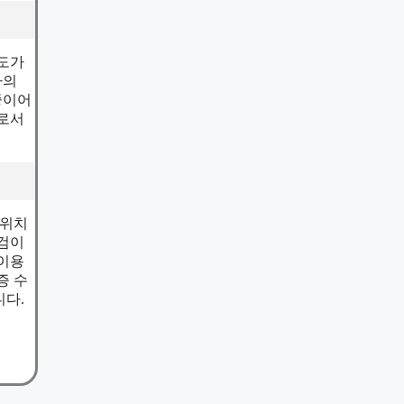
용도가
차의
중이어
으로서
 위치
점검이
 이용
증 수
니다.