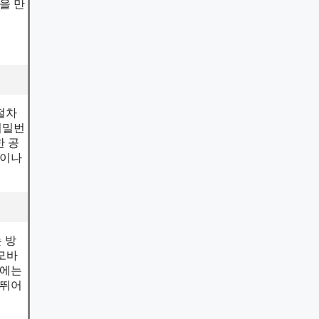
을 만
절차
비밀번
한 공
용이나
 방
 모바
시에는
 뛰어