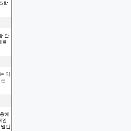
 조합
중 한
예를
는 역
서는
이용해
개인
비밀번