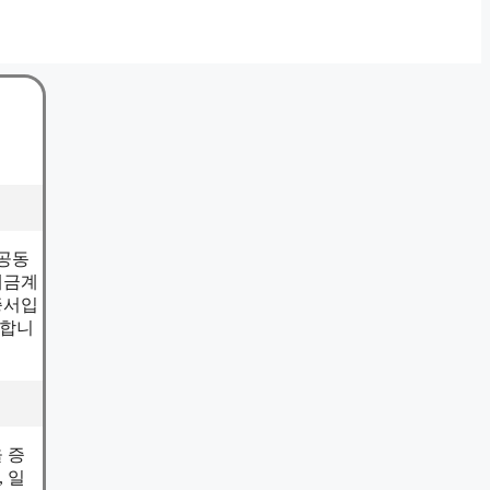
 공동
세금계
증서입
요합니
 증
 일