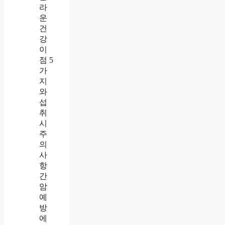
라
운
건
강
이
점 5
가
지
와
섭
취
시
주
의
사
항
간
암
예
방
에