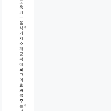
도
움
되
는
음
식 5
가
지
소
개
공
복
에
최
고
의
효
과
를
주
는 5