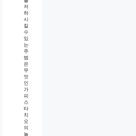
를
저
하
시
킬
수
있
는
주
범
은
무
엇
인
가
피
스
타
치
오
의
놀