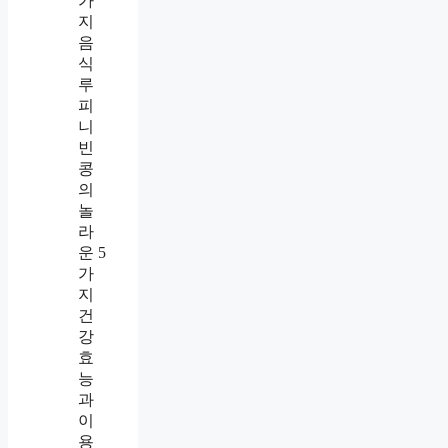
가
지
음
식
루
피
니
빈
콩
의
놀
라
운 5
가
지
건
강
효
능
과
이
용