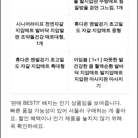
돌 발지압판 주방매트 찜
질방을 걷던 그느낌, 1개
시니어라이프 천연자갈
휴다온 맨발걷기 초고밀
지압매트 발바닥 지압발
도 자갈 지압매트 중형
판 조약돌건강 매트대형,
1개
휴다온 맨발걷기 초고밀
아임봄 [ 1+1 ] 따뜻한 발
도 자갈 지압매트 특대형
건강한 몸 혈액순환 발바
닥 지압매트 발지압매트
지압판 마사지판 마사지
기
‘판매 BEST!!’ 배지는 인기 상품임을 보여줍니다.
빠른 품절 가능성이 있어 서둘러 구매하는 게 좋아
요. 할인 혜택이나 인기 제품을 놓치지 않기 위해
꼭 확인하세요.