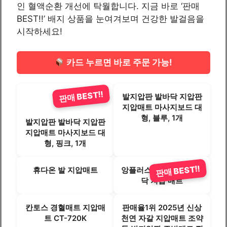
인 혈액순환 개선에 탁월합니다. 지금 바로 ‘판매
BEST!!’ 배지 상품을 눈여겨보며 건강한 발걸음을
시작하세요!
카드 누르면 바로 주문 가능!
판매 BEST!!
발지압판 발바닥 지압판
지압매트 마사지보드 대
형, 블루, 1개
발지압판 발바닥 지압판
지압매트 마사지보드 대
형, 핑크, 1개
판매 BEST!!
휴다온 발 지압매트
앙플러스 혈액순환 발 바
닥 지압 매트
칸토스 경혈매트 지압매
판매율1위 2025년 신상
트 CT-720K
천연 자갈 지압매트 조약