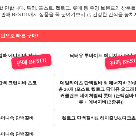
만합니다. 특히, 포스트, 켈로그, 롯데 등 유명 브랜드의 상품들
판매 BEST!! 배지 상품을 꼭 눈여겨보시고, 건강한 간식을 놓치
 번으로 빠른 구매!
입쏙 에너지바 저당
닥터유 투바이트 에너지바 저당
판매 BEST!!
판매 BEST
단백 크런치바 초코
데일리이츠 단백질바 & 에너지바 20
총 20개 (포스트 켈로그 닥터유 오그
커클랜드 네이처벨리 롯데 (단백질바 
류 + 에너지바12종류))
주머니쏙 단백질바
켈로그 단백질바K 헤이즐넛&다크
주머니쏙 단백질바