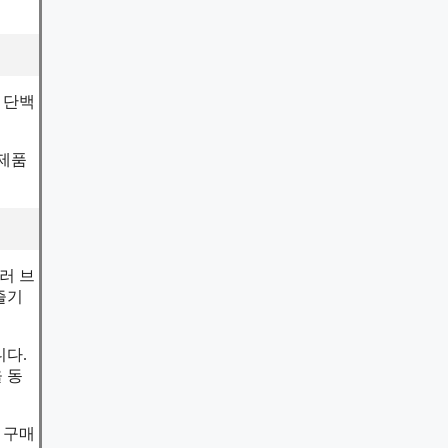
 단백
 제품
러 브
즐기
니다.
 동
 구매