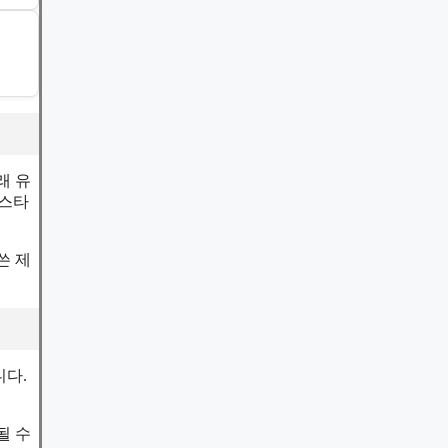
래 유
프스타
쓴 제
니다.
될 수