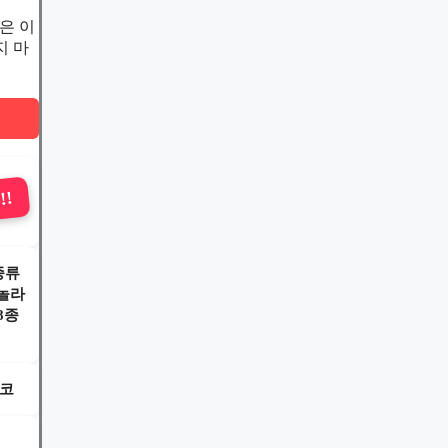
은 이
지 마
!!
종류
래놀라
8종
초코