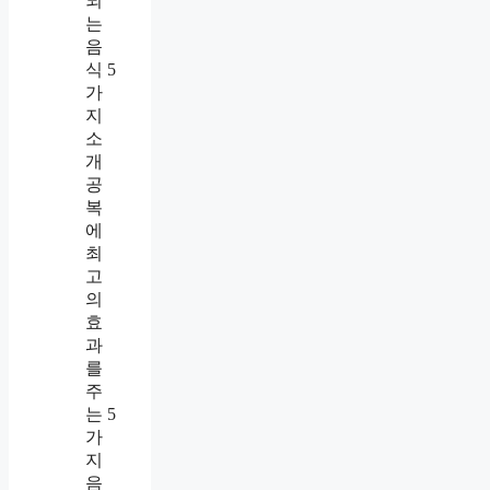
되
는
음
식 5
가
지
소
개
공
복
에
최
고
의
효
과
를
주
는 5
가
지
음