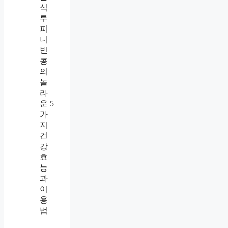
식
루
피
니
빈
콩
의
놀
라
운 5
가
지
건
강
효
능
과
이
용
법