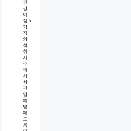
건
강
이
점 5
가
지
와
섭
취
시
주
의
사
항
간
암
예
방
에
도
움