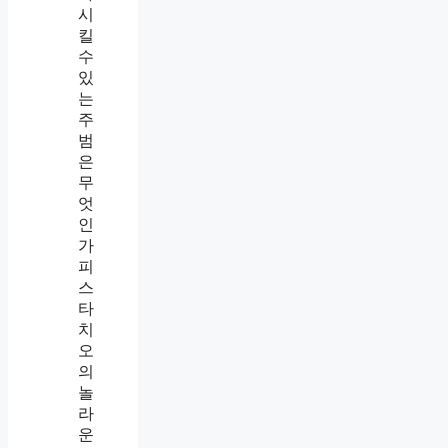
시
킬
수
있
는
주
범
은
무
엇
인
가
피
스
타
치
오
의
놀
라
운