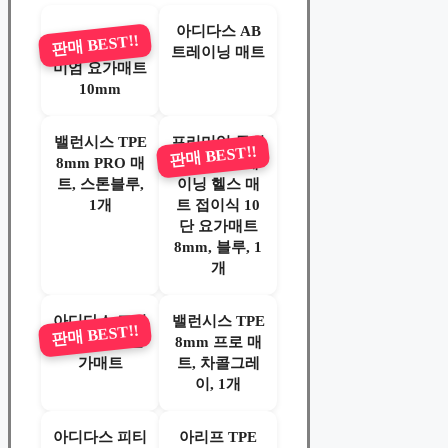
아디다스 AB
판매 BEST!!
아디다스 프리
트레이닝 매트
미엄 요가매트
10mm
밸런시스 TPE
프리미엄 두꺼
판매 BEST!!
8mm PRO 매
운 TPE 트레
트, 스톤블루,
이닝 헬스 매
1개
트 접이식 10
단 요가매트
8mm, 블루, 1
개
아디다스 프리
밸런시스 TPE
판매 BEST!!
미엄 NBR 요
8mm 프로 매
가매트
트, 차콜그레
이, 1개
아디다스 피티
아리프 TPE