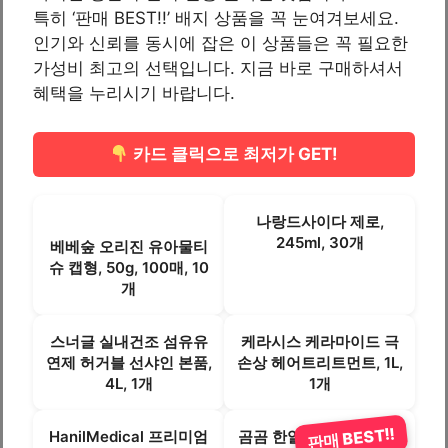
특히 ‘판매 BEST!!’ 배지 상품을 꼭 눈여겨보세요.
인기와 신뢰를 동시에 잡은 이 상품들은 꼭 필요한
가성비 최고의 선택입니다. 지금 바로 구매하셔서
혜택을 누리시기 바랍니다.
카드 클릭으로 최저가 GET!
나랑드사이다 제로,
245ml, 30개
베베숲 오리진 유아물티
슈 캡형, 50g, 100매, 10
개
스너글 실내건조 섬유유
케라시스 케라마이드 극
연제 허거블 선샤인 본품,
손상 헤어트리트먼트, 1L,
4L, 1개
1개
판매 BEST!!
HanilMedical 프리미엄
곰곰 한알 육수 3g 70입,