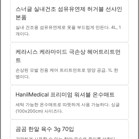
스너글 실내건조 섬유유연제 허거블 선샤인
본품
실내 건조용 섬유유연제로 옷을 부드럽게 만든다. 4L, 1
개이다.
케라시스 케라마이드 극손상 헤어트리트먼
트
손상된 모발 전용 케어 트리트먼트로 영양 공급. 1L 한
병이다.
HanilMedical 프리미엄 워셔블 온수매트
세탁 가능한 온수매트로 따뜻하게 사용 가능하다. 싱글
(100x200cm) 사이즈다.
곰곰 한알 육수 3g 70입
간편하게 사용할 수 있는 한알 육수로 풍미를 더한다.