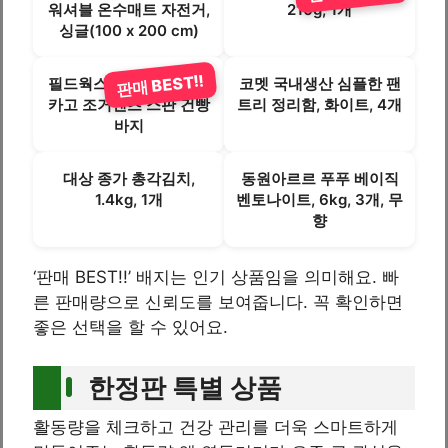
워셔블 온수매트 자전거,
210g, 1개
싱글(100 x 200 cm)
판매 BEST!!
필드웍스 남성 겨울 기모
코멧 국내생산 심플한 팬
카고 조거팬츠 스판 건빵
트리 정리함, 화이트, 4개
바지
대상 종가 총각김치,
동원아르르 푸푸 베이직
1.4kg, 1개
벤토나이트, 6kg, 3개, 무
향
‘판매 BEST!!’ 배지는 인기 상품임을 의미해요. 빠
른 판매량으로 신뢰도를 보여줍니다. 꼭 확인하면
좋은 선택을 할 수 있어요.
한정판 특별 상품
활동량을 체크하고 건강 관리를 더욱 스마트하게