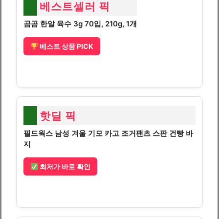
베스트셀러 픽
곰곰 한알 육수 3g 70입, 210g, 1개
베스트 상품 PICK
핫딜 픽
필드웍스 남성 겨울 기모 카고 조거팬츠 스판 건빵 바
지
최저가 바로 확인