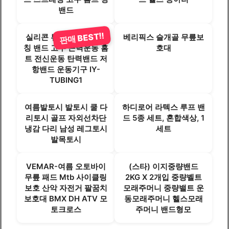
밴드
판매 BEST!!
실리콘 튜빙밴드 스트레
베리픽스 슬개골 무릎보
칭 밴드 고무 근력운동 홈
호대
트 전신운동 탄력밴드 저
항밴드 운동기구 IY-
TUBING1
여름발토시 발토시 쿨 다
하디로어 라텍스 루프 밴
리토시 골프 자외선차단
드 5종 세트, 혼합색상, 1
냉감 다리 남성 레그토시
세트
발목토시
VEMAR-여름 오토바이
(스타) 이지중량밴드
무릎 패드 Mtb 사이클링
2KG X 2개입 중량벨트
보호 산악 자전거 팔꿈치
모래주머니 중량밸트 운
보호대 BMX DH ATV 모
동모래주머니 헬스모래
토크로스
주머니 밴드형모