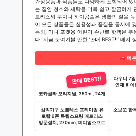
가정용품과 식품들도 다양하게 포함되어 있
는 집안 청소와 세탁을 더욱 쉽고 깔끔하게 
트리스와 쿠치나 하이곰솥은 생활의 질을 높
이 모든 상품들은 실용성과 품질을 동시에 
특히, 미니 포켓용 어린이 손난로 핫팩은 
다. 지금 눈여겨볼 만한 ‘판매 BEST!!’ 배
빠른
판매 BEST!!
다우니 7
연제 화이트티
코카콜라 오리지널, 350ml, 24개
삼익가구 노블레스 프리미엄 유
소보꼬 한우 
로탑 9존 독립스프링 매트리스
방문설치, 270mm, 미디엄소프트