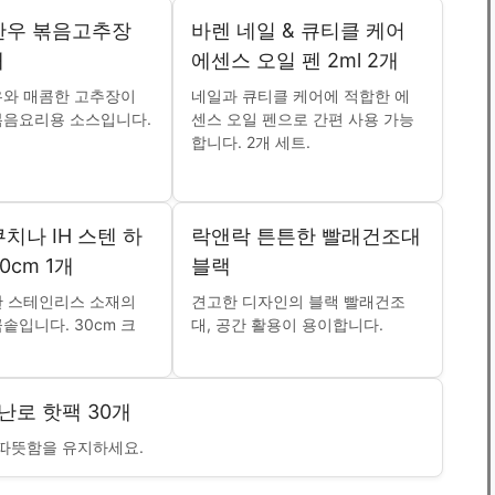
한우 볶음고추장
바렌 네일 & 큐티클 케어
개
에센스 오일 펜 2ml 2개
우와 매콤한 고추장이
네일과 큐티클 케어에 적합한 에
볶음요리용 소스입니다.
센스 오일 펜으로 간편 사용 가능
합니다. 2개 세트.
치나 IH 스텐 하
락앤락 튼튼한 빨래건조대
0cm 1개
블랙
한 스테인리스 소재의
견고한 디자인의 블랙 빨래건조
곰솥입니다. 30cm 크
대, 공간 활용이 용이합니다.
난로 핫팩 30개
 따뜻함을 유지하세요.