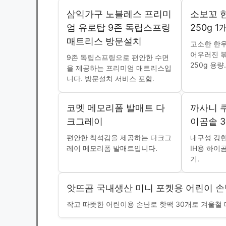
삼익가구 노블레스 프리미
소보꼬 
엄 유로탑 9존 독립스프링
250g 1
매트리스 방문설치
고소한 한
어우러진 
9존 독립스프링으로 편안한 수면
250g 용량.
을 제공하는 프리미엄 매트리스입
니다. 방문설치 서비스 포함.
코멧 메모리폼 발매트 다
까사니 쿠
크그레이
이곰솥 3
편안한 착석감을 제공하는 다크그
내구성 강
레이 메모리폼 발매트입니다.
IH용 하이
기.
앗뜨곰 국내생산 미니 포켓용 어린이 손
작고 따뜻한 어린이용 손난로 핫팩 30개로 겨울철