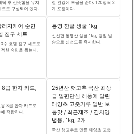
세탁 후 산뜻함을 유지
절 건강에 도움을 준다. 120정씩 2
 세트로 구성되어 있다.
개 포장이다.
알러지케어 순면
통영 깐굴 생굴 1kg
텔 침구 세트
신선한 통영산 생굴 1kg, 당일 발
송으로 신선도를 유지한다.
60수 호텔 침구 세트로
적한 숙면을 돕는다.
8급 한자 카드,
25년산 햇고추 국산 최상
슬
급 일편단심 해풍에 말린
태양초 고춧가루 일반 보
용 8급 한자 카드로
통맛 / 최근제조 / 김치양
에 적합하다.
념용, 1kg, 2개
국산 햇고추로 만든 태양초 고춧