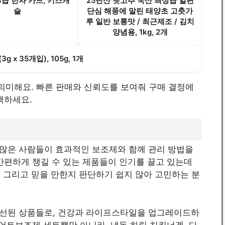
급 한자 카드, 키즈캐
25년산 햇고추 국산 최상급 일편
슬
단심 해풍에 말린 태양초 고춧가
루 일반 보통맛 / 최근제조 / 김치
양념용, 1kg, 2개
 x 35개입), 105g, 1개
임을 의미해요. 빠른 판매와 신뢰도를 보여줘 구매 결정에
택하세요.
많은 사람들이 효과적인 보조제와 함께 관리 방법을
간편하게 챙길 수 있는 제품들이 인기를 끌고 있는데
, 그리고 믿을 만한지 판단하기 쉽지 않아 고민하는 분
엄선된 상품들로, 건강과 라이프스타일을 업그레이드하
이어트보조제 세트뿐만 아니라, 냉동 하림 치킨너겟, 다