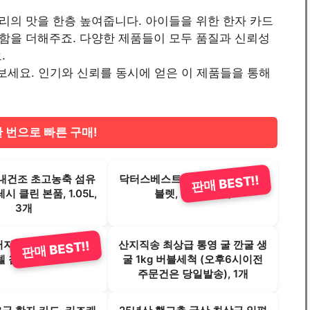
리의 맛을 한층 높여줍니다. 아이들을 위한 한자 카드
함을 더해주죠. 다양한 제품들이 모두 품질과 신뢰성
.
여겨보세요. 인기와 신뢰를 동시에 얻은 이 제품들을 통해
한 번으로 빠른 구매!
내건조 초고농축 섬유
닥터스베스트 MSM 1500mg 타
판매 BEST!!
 클린 본품, 1.05L,
블렛, 120정, 2개
3개
지케어 순면 60수 호
산지직송 최상급 통영 굴 깐굴 생
판매 BEST!!
텔 침구 세트
굴 1kg 버블세척 (오후6시이전
주문건은 당일발송), 1개