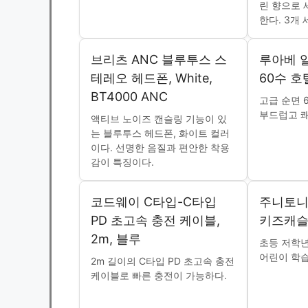
린 향으로 
한다. 3개
브리츠 ANC 블루투스 스
루아베 
테레오 헤드폰, White,
60수 호
BT4000 ANC
고급 순면 
부드럽고 쾌
액티브 노이즈 캔슬링 기능이 있
는 블루투스 헤드폰, 화이트 컬러
이다. 선명한 음질과 편안한 착용
감이 특징이다.
코드웨이 C타입-C타입
주니토니 
PD 초고속 충전 케이블,
키즈캐
2m, 블루
초등 저학년
어린이 학습
2m 길이의 C타입 PD 초고속 충전
케이블로 빠른 충전이 가능하다.