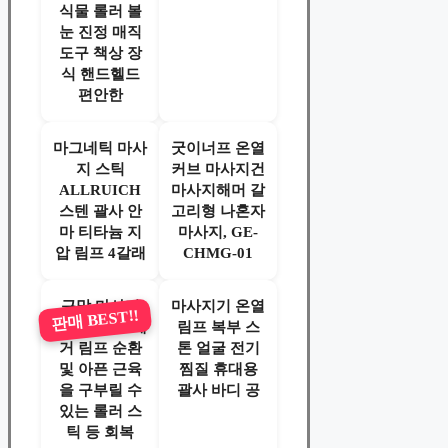
식물 롤러 볼
눈 진정 매직
도구 책상 장
식 핸드헬드
편안한
마그네틱 마사
굿이너프 온열
지 스틱
커브 마사지건
ALLRUICH
마사지해머 갈
스텐 괄사 안
고리형 나혼자
마 티타늄 지
마사지, GE-
압 림프 4갈래
CHMG-01
근막 마사지
마사지기 온열
판매 BEST!!
셀룰라이트 제
림프 복부 스
거 림프 순환
톤 얼굴 전기
및 아픈 근육
찜질 휴대용
을 구부릴 수
괄사 바디 공
있는 롤러 스
틱 등 회복