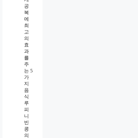
공
복
에
최
고
의
효
과
를
주
는 5
가
지
음
식
루
피
니
빈
콩
의