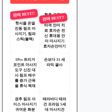
판매 BEST!!
혈류 근육 림
판매 BEST!!
프 회전근계
핫서클 온열
타격 안마 치
진동 림프 마
료 효자손 전
사지기, 림파
신 휴대용 안
스틱(블랙)
마 마사지기
효자손안마기
1Pcs 트리거
손보다 31 세
포인트 마사지
라믹 괄사
도구 신진 대
사 림프 배수
를 증가 근육
을 휴식 목재
경추 림프 아
테라바디 테라
이스 마사지기
건 프라임 5세
귀여운 화분
대 마사지건