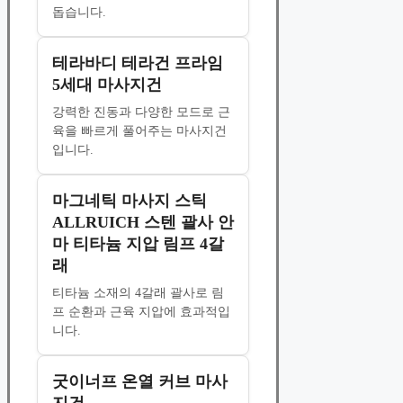
돕습니다.
테라바디 테라건 프라임
5세대 마사지건
강력한 진동과 다양한 모드로 근
육을 빠르게 풀어주는 마사지건
입니다.
마그네틱 마사지 스틱
ALLRUICH 스텐 괄사 안
마 티타늄 지압 림프 4갈
래
티타늄 소재의 4갈래 괄사로 림
프 순환과 근육 지압에 효과적입
니다.
굿이너프 온열 커브 마사