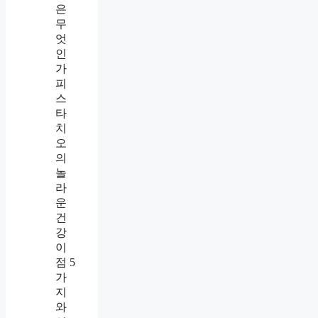
은
무
엇
인
가
피
스
타
치
오
의
놀
라
운
건
강
이
점 5
가
지
와