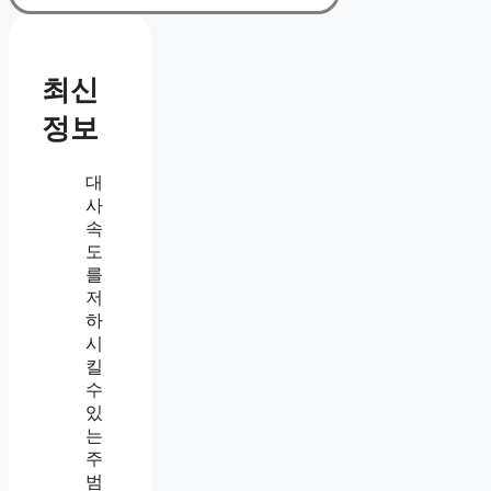
최신
정보
대
사
속
도
를
저
하
시
킬
수
있
는
주
범