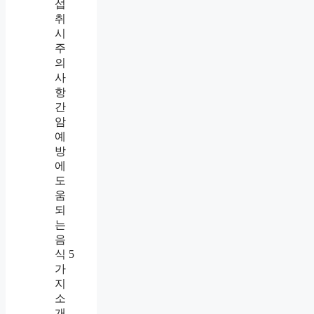
섭
취
시
주
의
사
항
간
암
예
방
에
도
움
되
는
음
식 5
가
지
소
개