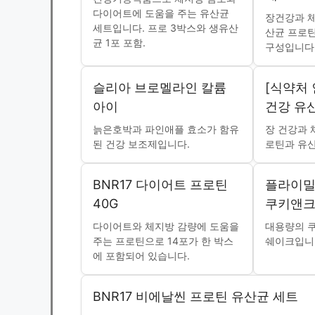
다이어트에 도움을 주는 유산균
장건강과 체
세트입니다. 프로 3박스와 생유산
산균 프로틴
균 1포 포함.
구성입니다
슬리아 브로멜라인 칼륨
[식약처 
아이
건강 유
늙은호박과 파인애플 효소가 함유
장 건강과 
된 건강 보조제입니다.
로틴과 유산
BNR17 다이어트 프로틴
플라이밀
40G
쿠키앤
다이어트와 체지방 감량에 도움을
대용량의 
주는 프로틴으로 14포가 한 박스
쉐이크입니
에 포함되어 있습니다.
BNR17 비에날씬 프로틴 유산균 세트