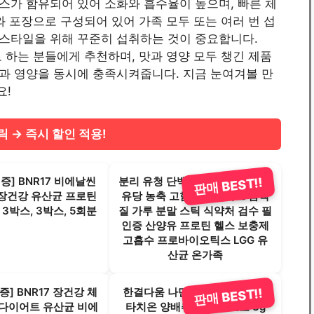
스가 함유되어 있어 소화와 흡수율이 높으며, 빠른 체
와 포장으로 구성되어 있어 가족 모두 또는 여러 번 섭
스타일을 위해 꾸준히 섭취하는 것이 중요합니다.
 하는 분들에게 추천하며, 맛과 영양 모두 챙긴 제품
과 영양을 동시에 충족시켜줍니다. 지금 눈여겨볼 만
요!
 → 즉시 할인 적용!
증] BNR17 비에날씬
분리 유청 단백질 WPI WPC 단백
판매 BEST!!
장건강 유산균 프로틴
유당 농축 고함량 다이어트 담백
포 3박스, 3박스, 5회분
질 가루 분말 스틱 식약처 검수 필
인증 산양유 프로틴 헬스 보충제
고흡수 프로바이오틱스 LGG 유
산균 온가족
증] BNR17 장건강 체
한결다움 나만의 곡물효소 글루
판매 BEST!!
 다이어트 유산균 비에
타치온 양배추 유산균 효소 3g