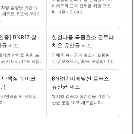
이어트와 근육 관리를 위한 프로
지방 감량을 위한 유
틴 파우더입니다.
 세트로, 5포씩 3박스
.
인증] BNR17 장
한결다움 곡물효소 글루타
산균 세트
치온 유산균 세트
체지방 감량을 위한 프
양배추 유산균과 효소가 포함된
균 세트로, 14포 포함.
건강 보조제로, 30포 구성입니다.
 단백질 쉐이크
BNR17 비에날씬 플러스
크림
유산균 세트
쿠키앤크림 맛 단백질
체지방 감량과 장건강을 위한 유
다.
산균 분말 10포 세트입니다.