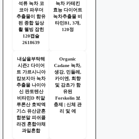
석류 녹차 코
녹차 카테킨
코아 파우더
효능 다이어트
추출물이 함유
녹차추출물 비
된 종합 일상
타민B1, 3개,
활 웰빙 잡힌
120정
120캡슐
2618639
내살을부탁해
Organic
시즌2 다이어
Cadane 녹차,
트 가르시니아
생강, 민들레,
캄보지아 녹차
카이엔, 회향
추출물 나이아
및 감초가 함
신 판토텐산
유된
비타민D 히알
Forskolin 보
루론산 호박엑
충제 | 신체 관
기스 유산균혼
리 및 에
합분말 피쉬콜
라겐 혼합야채
과일혼합