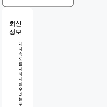
최신
정보
대
사
속
도
를
저
하
시
킬
수
있
는
주