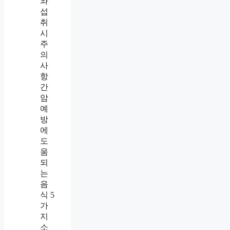
와
섭
취
시
주
의
사
항
간
암
예
방
에
도
움
되
는
음
식 5
가
지
소