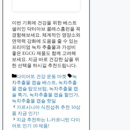
이번 기회에 건강을 위한 베스트
셀러인 닥터아브 콜레스홈런을 꼭
경험해보세요. 체계적인 영양소와
면역력 강화에 도움을 줄 수 있는
프리미엄 녹차 추출물과 가성비
좋은 EGCG 제품도 함께 고려해
보세요. 지금 바로 건강한 삶을 위
한 선택을 하시길 추천드립니다.
Categories
Tags
다이어트 건강 운동 마켓
녹
차추출물 캡슐 베스트
,
녹차추출
물 캡슐 탑오브탑
,
녹차추출물 캡
슐 특가
,
녹차추출물 캡슐 할인가
,
녹차추출물 캡슐 핫딜
가르시니아 식전섭취 추천 10상
품 지금 인기!
지금 추천하는 L-카르니틴 다이
어트 인기 10 제품!