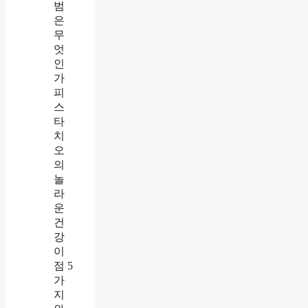
범
은
무
엇
인
가
피
스
타
치
오
의
놀
라
운
건
강
이
점 5
가
지