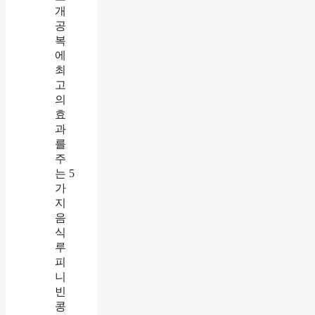
개
공
복
에
최
고
의
효
과
를
주
는 5
가
지
음
식
루
피
니
빈
콩