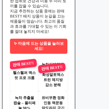
한 섭취로 건강과 미용 두 마리 토
끼를 잡을 수 있습니다.
지금 추천하는 상품 중에는 판매
BEST!! 배지 상품이 눈길을 끄는
제품들이 많습니다. 최고의 품질
과 효과를 기대할 수 있는 이 기회
를 절대 놓치지 마세요!
✨ 마음에 드는 상품을 눌러보
세요!
판매 BEST!!
녹차카테킨 녹
판매 BEST!!
차추출물 난소
헬스헬퍼 맥스
화성말토덱스
컷 프로 크롬
트린 체지방
감소 분해
녹차 추출물
유비무환 정화
캡슐 – 폴리페
인동 맥문동
놀 98%
약도라지 구기