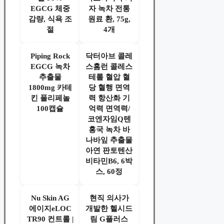
EGCG 체중
자 녹차 전통
감량, 식욕 조
원료 환, 75g,
절
4개
Piping Rock
닥터아브 콜레
EGCG 녹차
스홈런 콜레스
추출물
테롤 혈압 혈
1800mg 카테
당 혈행 면역
킨 폴리페놀
력 항산화 기
100캡슐
억력 면역력/
코엔자임Q텐
홍국 녹차 바
나바잎 추출물
아연 판토텐산
비타민B6, 6박
스, 60정
Nu Skin AG
현직 의사가
에이지eLOC
개발한 헬시드
TR90 컨트롤 |
림 G플러스