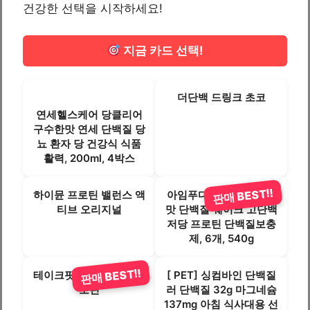
건강한 선택을 시작하세요!
지금 카드 선택!
더단백 드링크 초코
연세헬스케어 당클리어
구수한맛 연세 단백질 당
뇨 환자 당 건강식 식품
활력, 200ml, 4박스
판매 BEST!!
하이뮨 프로틴 밸런스 액
아임푸디 맛있는 흑임자
티브 오리지널
맛 단백질 쉐이크 고단백
저당 프로틴 단백질보충
제, 6개, 540g
판매 BEST!!
테이크핏 맥스 초코맛 프
[ PET] 싱컴바인 단백질
로틴
러 단백질 32g 마그네슘
137mg 아침 식사대용 선