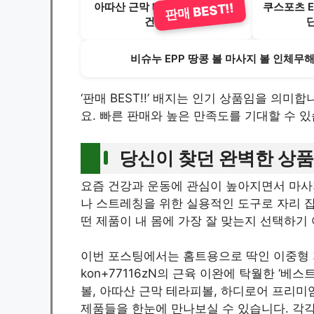
아따산 근막 테라피볼 11cm, 버
쿠스포츠 E
판매 BEST!!
건디, 2개
비슈누 EPP 땅콩 볼 마사지 볼 인체무해 
‘판매 BEST!!’ 배지는 인기 상품임을 의미
요. 빠른 판매와 높은 만족도를 기대할 수 있
당신이 찾던 완벽한 상품
요즘 건강과 운동에 관심이 높아지면서 마사
나 스트레칭을 위한 실용적인 도구로 자리 잡
떤 제품이 내 몸에 가장 잘 맞는지 선택하기
이번 포스팅에서는 홈트용으로 딱인 이중형 
kon+77116zN의 근육 이완에 탁월한 ‘베스
볼, 아따산 근막 테라피볼, 하디로어 프리미
제품들을 한눈에 만나보실 수 있습니다. 각각의