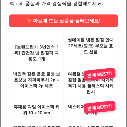
최고의 품질과 가격 경쟁력을 경험해보세요.
마음에 드는 상품을 눌러보세요!
썸데이몰 냉온 찜질 안대
2P세트(핑크) 부모님 효
[브랜드평가 3년연속 1
도 선물
위] 탑건강 냉 찜질팩 다
용도, 1개
판매 BEST!!
백인백 깊은 음료 물병 보
여름철 노점 물통 보냉용
온보냉 지퍼파우치 2p +
원형 얼음 트레이 식기세
아이스팩 2p 세트
척기 사용 플라스틱 사케
접시
판매 BEST!!
휴대용 과일 아이스팩 키
넥스케어 냉온 찜질팩 맥
위 10 x 10 cm
시, 1개