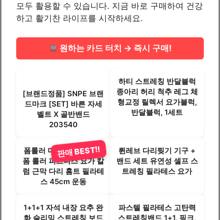
모두 활용할 수 있습니다. 지금 바로 구매하여 건강
하고 활기찬 라이프를 시작하세요.
원하는 카드 터치 → 즉시 구매!
하티 스트레칭 반달블럭
종아리 허리 척추 레그 체
[브랜드정품] SNPE 브랜
형교정 릴렉서 요가블럭,
드마크 [SET] 바른 자세
반달블럭, 1세트
벨트 X 골반밴드
203540
판매 BEST!!
폼롤러 마사지 근육 이완
륀레브 다리찢기 기구 +
폼 롤러 피트니스 요가 칼
밴드 세트 유연성 셀프 스
럼 근막 다리 홈트 필라테
트레칭 필라테스 요가
스 45cm 운동
1+1+1 자석 내장 요추 완
파스텔 필라테스 고탄력
화 슬리밍 스트레칭 보드
스트레칭밴드 1+1, 핑크,