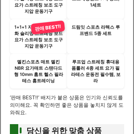
요가 스트레칭 보조 도구
1세트
지압 운동기구
판매 BEST!!
1+1+1 자석 내장 요추 완
드림잇 스포츠 라텍스 루
화 슬리밍 스트레칭 보드
프밴드 5종 세트
요가 스트레칭 보조 도구
지압 운동기구
멜킨스포츠 매트 멜킨
루프업 스트레칭 휴대용
NBR 요가매트 스탠다드
폼롤러 4종 세트 요가 필
형 10mm 홈트 헬스 필라
라테스 운동전 필수템, 보
테스 홈트레이닝
라
‘판매 BEST!!’ 배지가 붙은 상품은 인기와 신뢰도를
의미해요. 꼭 확인하면 좋은 상품을 놓치지 않게 도
와줘요.
당신을 위한 맞춤 상품