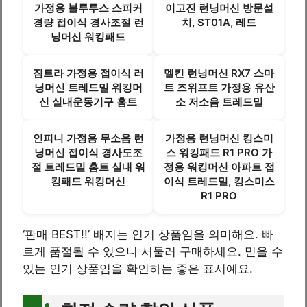
가정용 블루투스 스피커
이고진 런닝머신 방문설
경량 접이식 경사조절 런
치, ST01A, 레드
닝머신 워킹패드
짐트라 가정용 접이식 러
멜킨 런닝머신 RX7 스마
닝머신 트레드밀 워킹머
트 즈위프트 가정용 유산
신 실내운동기구 홈트
소 저소음 트레드밀
인피니 가정용 무소음 런
가정용 런닝머신 킹스미
닝머신 접이식 경사도조
스 워킹패드 R1 PRO 가
절 트레드밀 홈트 실내 워
정용 워킹머신 아파트 접
킹패드 워킹머신
이식 트레드밀, 킹스미스
R1 PRO
‘판매 BEST!!’ 배지는 인기 상품임을 의미해요. 빠
르게 품절될 수 있으니 서둘러 구매하세요. 믿을 수
있는 인기 상품임을 확인하는 좋은 표시예요.