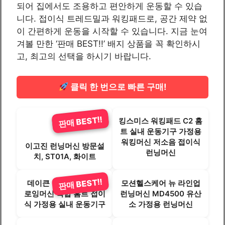
되어 집에서도 조용하고 편안하게 운동할 수 있습
니다. 접이식 트레드밀과 워킹패드로, 공간 제약 없
이 간편하게 운동을 시작할 수 있습니다. 지금 눈여
겨볼 만한 ‘판매 BEST!!’ 배지 상품을 꼭 확인하시
고, 최고의 선택을 하시기 바랍니다.
클릭 한 번으로 빠른 구매!
판매 BEST!!
판매 BEST!!
킹스미스 워킹패드 C2 홈
트 실내 운동기구 가정용
워킹머신 저소음 접이식
이고진 런닝머신 방문설
런닝머신
치, ST01A, 화이트
판매 BEST!!
데이큰 5 in 1 트레드밀
모션헬스케어 뉴 라인업
로잉머신 복합 홈트 접이
런닝머신 MD4500 유산
식 가정용 실내 운동기구
소 가정용 런닝머신