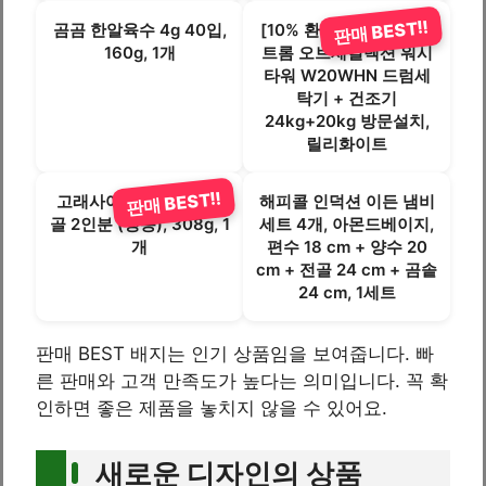
판매 BEST!!
곰곰 한알육수 4g 40입,
[10% 환급가전] LG전자
160g, 1개
트롬 오브제컬렉션 워시
타워 W20WHN 드럼세
탁기 + 건조기
24kg+20kg 방문설치,
릴리화이트
판매 BEST!!
고래사어묵 어묵유부전
해피콜 인덕션 이든 냄비
골 2인분 (냉동), 308g, 1
세트 4개, 아몬드베이지,
개
편수 18 cm + 양수 20
cm + 전골 24 cm + 곰솥
24 cm, 1세트
판매 BEST 배지는 인기 상품임을 보여줍니다. 빠
른 판매와 고객 만족도가 높다는 의미입니다. 꼭 확
인하면 좋은 제품을 놓치지 않을 수 있어요.
새로운 디자인의 상품