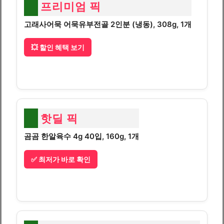
프리미엄 픽
고래사어묵 어묵유부전골 2인분 (냉동), 308g, 1개
💥 할인 혜택 보기
핫딜 픽
곰곰 한알육수 4g 40입, 160g, 1개
✅ 최저가 바로 확인