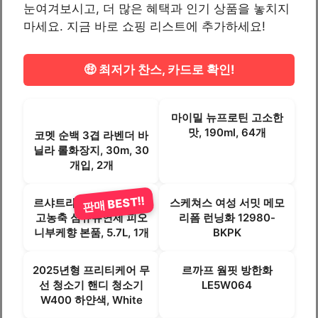
눈여겨보시고, 더 많은 혜택과 인기 상품을 놓치지
마세요. 지금 바로 쇼핑 리스트에 추가하세요!
🤑 최저가 찬스, 카드로 확인!
마이밀 뉴프로틴 고소한
맛, 190ml, 64개
코멧 순백 3겹 라벤더 바
닐라 롤화장지, 30m, 30
개입, 2개
판매 BEST!!
르샤트라1802 인퓨전 초
스케쳐스 여성 서밋 메모
고농축 섬유유연제 피오
리폼 런닝화 12980-
니부케향 본품, 5.7L, 1개
BKPK
2025년형 프리티케어 무
르까프 웜핏 방한화
선 청소기 핸디 청소기
LE5W064
W400 하얀색, White