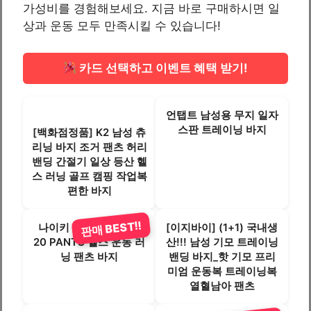
가성비를 경험해보세요. 지금 바로 구매하시면 일
상과 운동 모두 만족시킬 수 있습니다!
카드 선택하고 이벤트 혜택 받기!
언탭트 남성용 무지 일자
스판 트레이닝 바지
[백화점정품] K2 남성 츄
리닝 바지 조거 팬츠 허리
밴딩 간절기 일상 등산 헬
스 러닝 골프 캠핑 작업복
편한 바지
판매 BEST!!
나이키 DRI-FIT PARK
[이지바이] (1+1) 국내생
20 PANTS 헬스 운동 러
산!!! 남성 기모 트레이닝
닝 팬츠 바지
밴딩 바지_핫 기모 프리
미엄 운동복 트레이닝복
열혈남아 팬츠