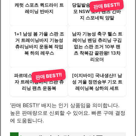
판매 BEST!!
캐럿 스포츠 퀵드라이 트
당일발송 나이키 NIKE 기
레이닝 반바지
모 NSW 조거 팬츠 긴바
지 스포네틱 양말
1+1 남성 봄 가을 스판 조
남자 기능성 축구 헬스 트
거 트레이닝바지 기능성
레이닝 밴딩 츄리닝 구김
츄리닝바지 운동복 작업
없는 스판 조거 10부 팬
복 하의 레우스
츠 착복감 끝판왕! 13차
리오더
판매 BEST!!
파르데스 조이 봄 가을 남
[이지바이] 국내생산!! 남
자 트레이닝바지 스판 츄
성 겨울 정면승부 기모 트
리닝 팬츠 운동복
레이닝복 상하의 세트
‘판매 BEST!!’ 배지는 인기 상품임을 의미합니다.
높은 판매량으로 신뢰할 수 있어요. 빠른 구매 결정
에 도움됩니다.