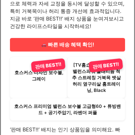
으로 체력과 자세 교정을 동시에 달성할 수 있으며,
특히 거북목이나 허리 통증 개선에 효과적입니다.
지금 바로 ‘판매 BEST!!’ 배지 상품을 눈여겨보시고
건강한 라이프스타일을 시작하세요!
빠른 배송 혜택 확인!
판매 BEST!!
판매 BEST!!
[TV홈쇼핑정품인포벨]
밸런스파워 플래티늄 척
호스커스 디자인 보수볼,
추 스트레칭 거북목 뱃살
그레이
허리 옆구리살 홈트레이
닝, Black
호스커스 프리미엄 밸런스 보수볼 고급형60 + 튜빙밴
드 + 공기주압기, 라벤더 퍼플
‘판매 BEST!!’ 배지는 인기 상품임을 의미해요. 빠