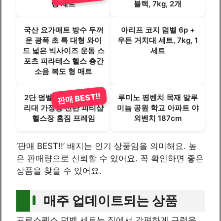
령 세트
블랙, 7kg, 2개
국산 요가매트 방수 두꺼
아리프 코지 덤벨 6p +
운 광폭 초 특 대형 와이
우든 거치대 세트, 7kg, 1
드 넓은 빅사이즈 운동 스
세트
포츠 피라테스 헬스 층간
소음 복도 형 매트
판매 BEST!!
2단 덤벨 거치대 아령 정
루미노 평벤치 목재 알루
리대 가정용 선반 피티샵
미늄 공원 학교 아파트 야
헬스장 홈짐 프레임
외벤치 187cm
‘판매 BEST!!’ 배지는 인기 상품임을 의미해요. 높
은 판매량으로 신뢰할 수 있어요. 꼭 확인하면 좋은
상품을 찾을 수 있어요.
매주 업데이트되는 상품
프로스펙스 덤벨 세트는 집에서 간편하게 근력을