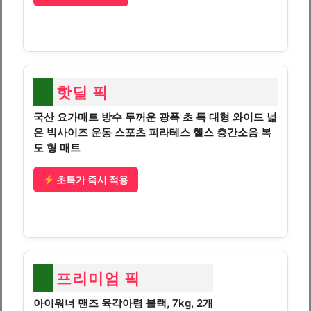
핫딜 픽
국산 요가매트 방수 두꺼운 광폭 초 특 대형 와이드 넓
은 빅사이즈 운동 스포츠 피라테스 헬스 층간소음 복
도 형 매트
초특가 즉시 적용
프리미엄 픽
아이워너 맨즈 육각아령 블랙, 7kg, 2개