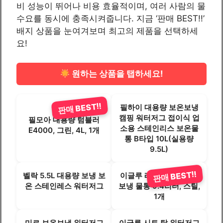
비 성능이 뛰어나 비용 효율적이며, 여러 사람의 물
수요를 동시에 충족시켜줍니다. 지금 ‘판매 BEST!!’
배지 상품을 눈여겨보며 최고의 제품을 선택하세
요!
원하는 상품을 탭하세요!
판매 BEST!!
필하이 대용량 보온보냉
캠핑 워터저그 접이식 업
필모아 대용량 텀블러
소용 스테인리스 보온물
E4000, 그린, 4L, 1개
통 B타입 10L(실용량
9.5L)
판매 BEST!!
벨락 5.5L 대용량 보냉 보
이글루 레거시 워터저그
온 스테인레스 워터저그
보냉 물통 9.4리터, 스틸,
1개
미르 보온보냉 워터저그
이글루 시트 탑 워터저그