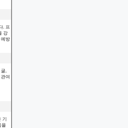
. 프
을 강
 예방
굴,
 관여
 기
움을