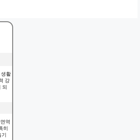
 생활
력 강
 되
 면역
 특히
흡기