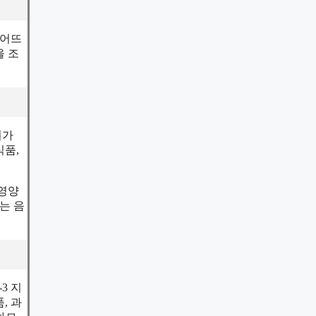
떨어뜨
을 조
취가
식품,
 영양
는 음
3 지
, 과