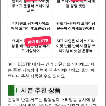
반바지 상하세트 오버핏
팔 트레이닝복 세트 사계
루즈핏 운동복 트레이닝
절 경량 셋업
세트
티나팬츠 남자빅사이즈
반팔티+반바지 트레이닝
매쉬 드라이 후드반팔set
운동복 상하세트SPORT
판매 BEST!!
요넥스 253TS019M 남
SET 마인온 아이스 드라
성용 배드민턴 반팔 티셔
이핏 반팔 반바지 쿨링 트
츠 게임웨어
레이닝복 셋업 운동복
‘판매 BEST!!’ 배지는 인기 상품임을 의미해요. 빠
른 품절 가능성이 높아 꼭 확인해야 해요. 할인 혜
택이나 추천 제품일 수도 있어요.
시즌 추천 상품
운동복 반팔 세트는 활동성과 스타일을 동시에 챙
길 수 있어 많은 사람들이 관심을 가지고 있습니다.